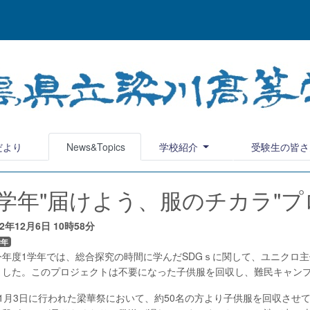
だより
News&Topics
学校紹介
受験生の皆さ
1学年"届けよう、服のチカラ"
22年12月6日
10時58分
学年
年度1学年では、総合探究の時間に学んだSDGｓに関して、ユニクロ主
ました。このプロジェクトは不要になった子供服を回収し、難民キャン
1月3日に行われた梁華祭において、約50名の方より子供服を回収させ