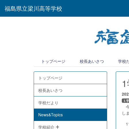
福島県立梁川高等学校
トップページ
校長あいさつ
学校
トップページ
校長あいさつ
20
１
学校だより
今
し
News&Topics
1
学校紹介