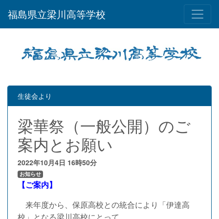
福島県立梁川高等学校
生徒会より
梁華祭（一般公開）のご
案内とお願い
2022年10月4日
16時50分
お知らせ
【ご案内】
来年度から、保原高校との統合により「伊達高
校」となる梁川高校にとって